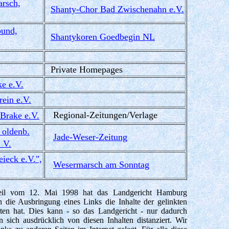
rsch,
Shanty-Chor Bad Zwischenahn e.V.
bund,
Shantykoren Goedbegin NL
Private Homepages
ke e.V.
ein e.V.
Regional-Zeitungen/Verlage
Brake e.V.
 oldenb.
Jade-Weser-Zeitung
 V.
eieck e.V.",
Wesermarsch am Sonntag
rteil vom 12. Mai 1998 hat das Landgericht Hamburg
 die Ausbringung eines Links die Inhalte der gelinkten
rten hat. Dies kann - so das Landgericht - nur dadurch
 sich ausdrücklich von diesen Inhalten distanziert. Wir