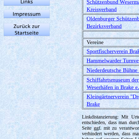
Schützenbund Weserma
Kreisverband
Oldenburger Schützen
Bezirksverband
Vereine
Sportfischerverein Bra
Hammelwarder Turnver
Niederdeutsche Bühne 
Schiffahrtsmuseum der
Weserhäfen in Brake e.
Kleingärtnerverein "Dr
Brake
Linkdistanzierung: Mit U
entschieden, dass man durch
Seite ggf. mit zu verantwo
verhindert werden, dass man